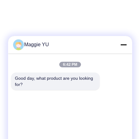
Maggie YU
Contact rapide
6:42 PM
Téléphone
+86-23-6775-9464
Good day, what product are you looking 
for?
E-mail
linwyu@jeffer.com.cn
Adresse
4FL, B3 Saturn Builing, route d'étoile de no.
98, nouvelle zone du nord, Chongqing, Chine