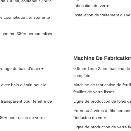
 de 100 ml, conteneur 380V
fabrication de verre
Installation de traitement du v
lle cosmétique transparente
de gamme 380V personnalisée
Machine De Fabrication
ormage de bain d'étain +
0.8mm 1mm 2mm machine de fabr
complète
 avec bain d'étain pour la
Machine de fabrication de feuil
feuilles de verre lisses
t transparent pour fenêtre de
Ligne de production de tôles d
Forneau à vitres à tôle personn
380V pour usine de verre
l'industrie du verre
Ligne de production de verre f