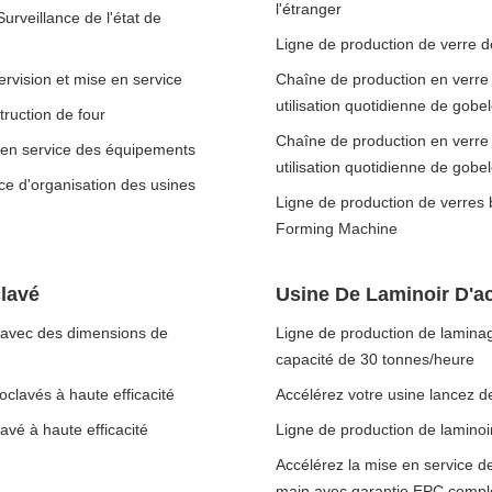
l'étranger
urveillance de l'état de
Ligne de production de verre de
ervision et mise en service
Chaîne de production en verre
utilisation quotidienne de gobele
truction de four
Chaîne de production en verre
e en service des équipements
utilisation quotidienne de gobele
ce d'organisation des usines
Ligne de production de verres 
Forming Machine
clavé
Usine De Laminoir D'ac
in avec des dimensions de
Ligne de production de laminag
capacité de 30 tonnes/heure
oclavés à haute efficacité
Accélérez votre usine lancez 
avé à haute efficacité
Ligne de production de lamino
Accélérez la mise en service de
main avec garantie EPC compl