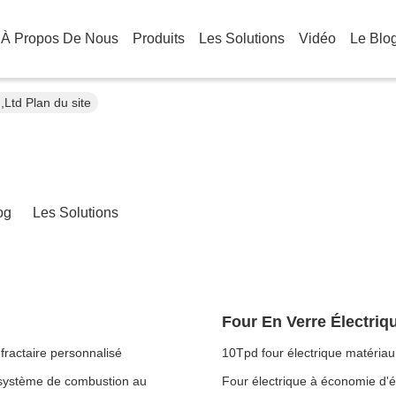
À Propos De Nous
Produits
Les Solutions
Vidéo
Le Blo
Ltd Plan du site
og
Les Solutions
Four En Verre Électriq
fractaire personnalisé
10Tpd four électrique matériau 
c système de combustion au
Four électrique à économie d'én