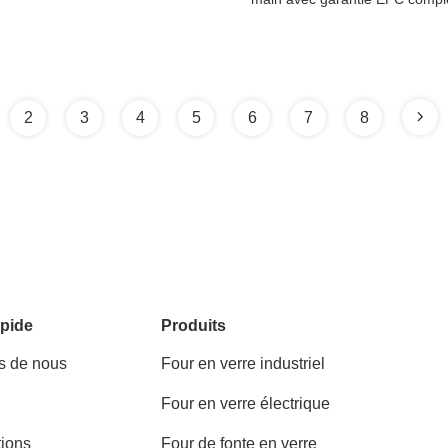
2
3
4
5
6
7
8
pide
Produits
s de nous
Four en verre industriel
Four en verre électrique
tions
Four de fonte en verre