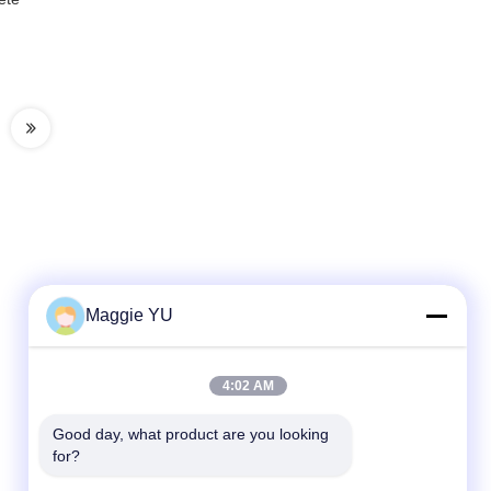
Maggie YU
Contact rapide
4:02 AM
Téléphone
+86-23-6775-9464
Good day, what product are you looking 
for?
E-mail