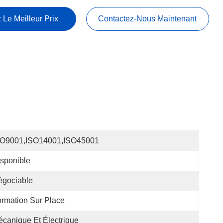
 Le Meilleur Prix
Contactez-Nous Maintenant
SO9001,ISO14001,ISO45001
sponible
égociable
rmation Sur Place
canique Et Électrique