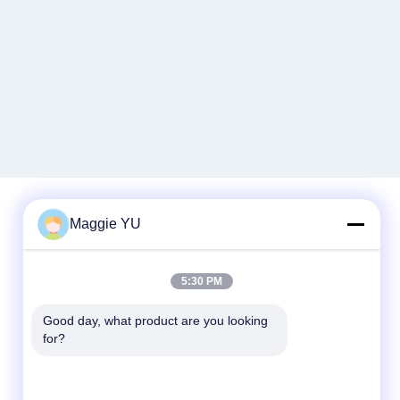
Maggie YU
Contact rapide
5:30 PM
Téléphone
+86-23-6775-9464
Good day, what product are you looking 
for?
E-mail
linwyu@jeffer.com.cn