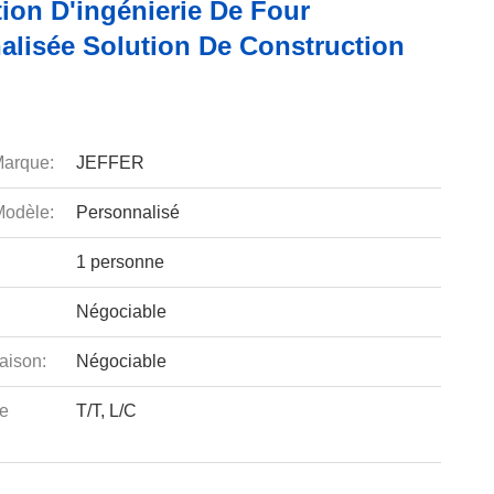
ion D'ingénierie De Four
alisée Solution De Construction
arque:
JEFFER
odèle:
Personnalisé
1 personne
Négociable
aison:
Négociable
e
T/T, L/C