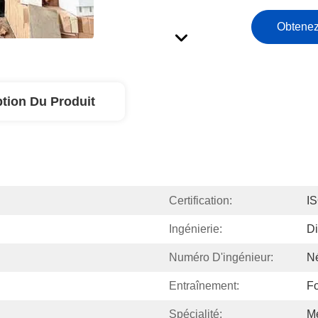
Obtenez
ption Du Produit
Certification:
I
Ingénierie:
Di
Numéro D'ingénieur:
N
Entraînement:
Fo
Spécialité:
Mé