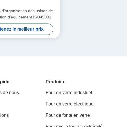
s d'organisation des usines de
llation d'équipement ISO45001
enez le meilleur prix
pide
Produits
s de nous
Four en verre industriel
Four en verre électrique
tions
Four de fonte en verre
Four mis le feu par extrémité