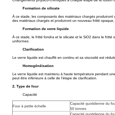
Changements physico-chimiques à chaque étape de la fusion d
Formation de silicate
À ce stade, les composants des matériaux chargés produiront u
des matériaux chargés et produiront un nouveau fritté opaque, qu
Formation de verre liquide
À ce stade, le fritté fondra et le silicate et le SiO2 dans le f
uniformes.
Clarification
Le verre liquide est chauffé en continu et sa viscosité est rédui
Homogénéisation
Le verre liquide est maintenu à haute température pendant une
peut être inférieure à celle de l'étape de clarification.
2. Type de four
Capacité
Capacité quotidienne du four
Four à petite échelle
50 tonnes
Capacité quotidienne du fou