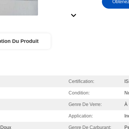
Obtenez
ption Du Produit
Certification:
I
Condition:
N
Genre De Verre:
À
Application:
In
r Doux
Genre De Carburant:
Pe