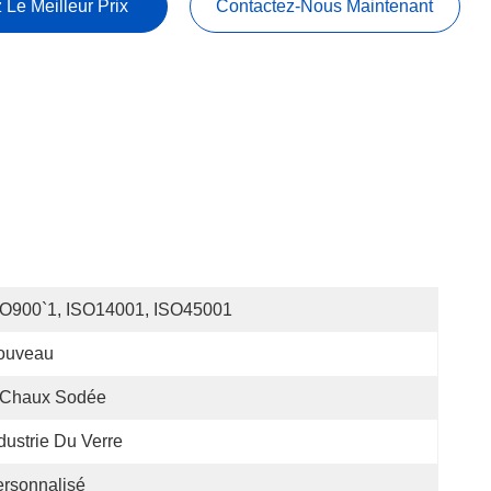
 Le Meilleur Prix
Contactez-Nous Maintenant
SO900`1, ISO14001, ISO45001
ouveau
 Chaux Sodée
dustrie Du Verre
rsonnalisé