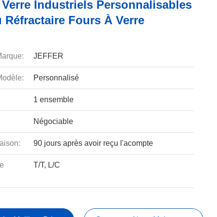
Verre Industriels Personnalisables
 Réfractaire Fours À Verre
arque:
JEFFER
odèle:
Personnalisé
1 ensemble
Négociable
aison:
90 jours après avoir reçu l'acompte
e
T/T, L/C