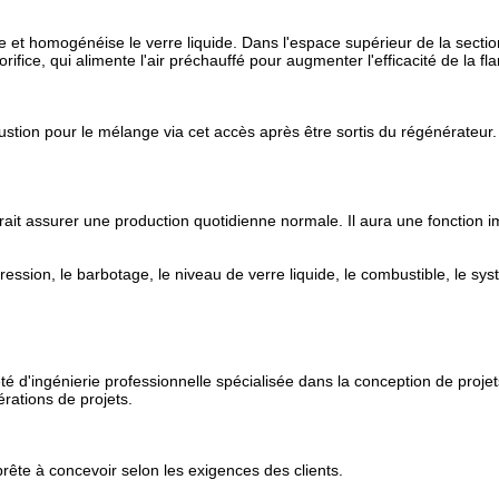
ifie et homogénéise le verre liquide. Dans l'espace supérieur de la secti
orifice, qui alimente l'air préchauffé pour augmenter l'efficacité de la f
ustion pour le mélange via cet accès après être sortis du régénérateu
ait assurer une production quotidienne normale. Il aura une fonction 
ssion, le barbotage, le niveau de verre liquide, le combustible, le sys
'ingénierie professionnelle spécialisée dans la conception de projets, 
érations de projets.
ête à concevoir selon les exigences des clients.