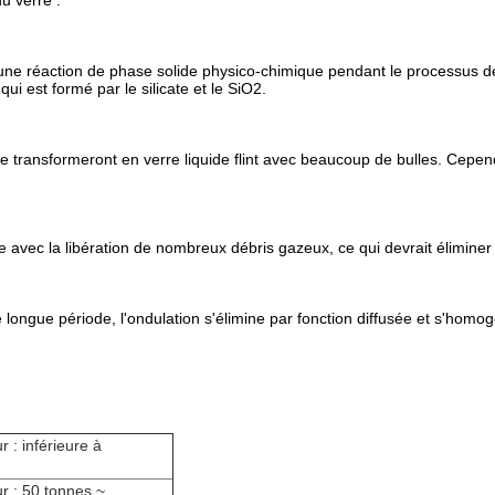
u verre :
ne réaction de phase solide physico-chimique pendant le processus de
i est formé par le silicate et le SiO2.
ritté se transformeront en verre liquide flint avec beaucoup de bulles. 
te avec la libération de nombreux débris gazeux, ce qui devrait éliminer 
 longue période, l'ondulation s'élimine par fonction diffusée et s'h
 : inférieure à
r : 50 tonnes ~