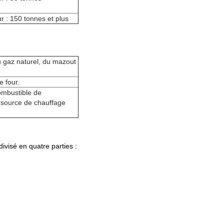
r : 150 tonnes et plus
 gaz naturel, du mazout
e four.
combustible de
e source de chauffage
divisé en quatre parties :