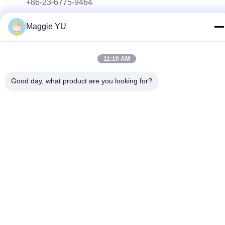
+86-23-6775-9464
E-mail
Maggie YU
linwyu@jeffer.com.cn
Adresse
11:10 AM
4FL, B3 Saturn Builing, route d'étoile de no. 98, nouvelle
zone du nord, Chongqing, Chine
Good day, what product are you looking for?
Politique de confidentialité
|
Plan du site
Bonne qualité de la Chine Four en verre industriel Fournisseur. ©
de Copyright 2020-2026 JEFFER Engineering and Technology
Co.,Ltd . Tous droits réservés.