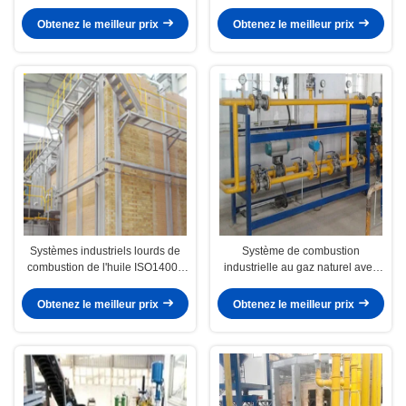
50Hz
Obtenez le meilleur prix
Obtenez le meilleur prix
Systèmes industriels lourds de
Système de combustion
combustion de l'huile ISO14001
industrielle au gaz naturel avec
50Hz
garantie d'un an pour le
chauffage de l'industrie du verre
Obtenez le meilleur prix
Obtenez le meilleur prix