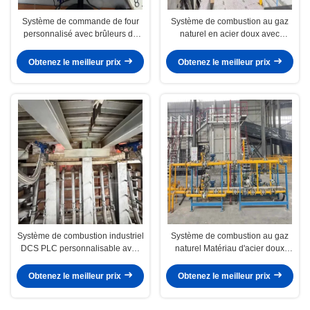
Système de commande de four
Système de combustion au gaz
personnalisé avec brûleurs de
naturel en acier doux avec
gaz et écran d'ordinateur
brûleur à gaz pour le chauffage
du four
Obtenez le meilleur prix
Obtenez le meilleur prix
Système de combustion industriel
Système de combustion au gaz
DCS PLC personnalisable avec
naturel Matériau d'acier doux
brûleurs au gaz naturel
avec brûleurs pour le chauffage
du four
Obtenez le meilleur prix
Obtenez le meilleur prix