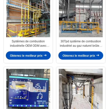
Systèmes de combustion
30Tpd système de combustion
industrielle OEM ODM avec
industriel au gaz naturel brûleur
brûleurs de four pour la fusion de
de gaz en acier doux pour
matériaux de mélange
fourneau à verre
Obtenez le meilleur prix
Obtenez le meilleur prix