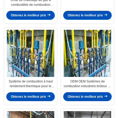
combustible de combustion
industrielle Système de
combustion du souffleur d'air 50
Obtenez le meilleur prix
Obtenez le meilleur prix
Hz
Système de combustion à haut
ODM OEM Systèmes de
rendement thermique pour le
combustion industriels brûleur de
chauffage du four
four à haut rendement thermique
Obtenez le meilleur prix
Obtenez le meilleur prix