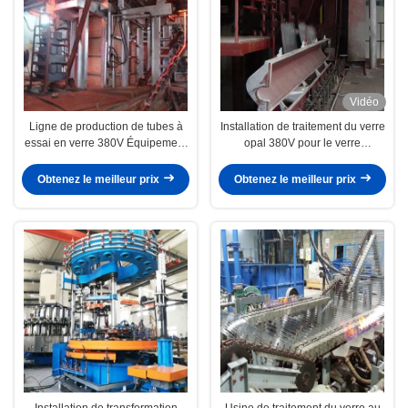
Vidéo
Ligne de production de tubes à
Installation de traitement du verre
essai en verre 380V Équipement
opal 380V pour le verre
de laboratoire biologique en
domestique
verre
Obtenez le meilleur prix
Obtenez le meilleur prix
Installation de transformation
Usine de traitement du verre au