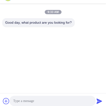
9:33 AM
Contact rapide
Good day, what product are you looking for?
Téléphone
+86-23-6775-9464
E-mail
linwyu@jeffer.com.cn
Adresse
4FL, B3 Saturn Builing, route d'étoile de no. 98, nouvelle
zone du nord, Chongqing, Chine
Politique de confidentialité
|
Plan du site
Bonne qualité de la Chine Four en verre industriel Fournisseur. ©
de Copyright 2020-2026 JEFFER Engineering and Technology
Co.,Ltd . Tous droits réservés.