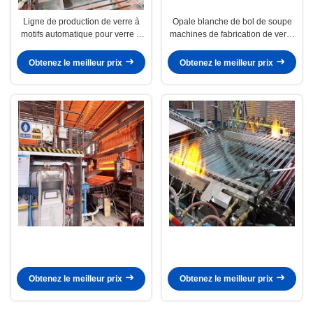
Ligne de production de verre à
Opale blanche de bol de soupe
motifs automatique pour verre à
machines de fabrication de verre
motifs domestique dans la
de 5 pouces
décoration
Obtenez le meilleur prix
Obtenez le meilleur prix
Obtenez le meilleur prix
Obtenez le meilleur prix