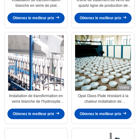
blanche en verre de plat
quartz ligne de production de
d'ISO9001 10Inch
verre Flint
Obtenez le meilleur prix
Obtenez le meilleur prix
Vidéo
Installation de transformation en
Opal Glass Plate résistant à la
verre blanche de l'hydroxyde
chaleur installation de
d'aluminium 380V
transformation en verre de 12
pouces
Obtenez le meilleur prix
Obtenez le meilleur prix