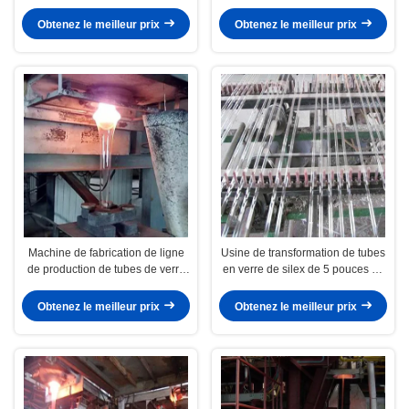
fabriquer du verre pour usine de
transformation du verre pour
transformation du verre
usage en laboratoire
Obtenez le meilleur prix
Obtenez le meilleur prix
Machine de fabrication de ligne
Usine de transformation de tubes
de production de tubes de verre
en verre de silex de 5 pouces de
380V de grande taille
diamètre, machines de fabrication
de tubes
Obtenez le meilleur prix
Obtenez le meilleur prix