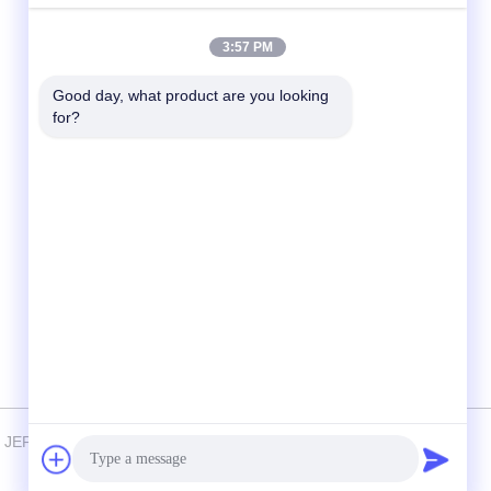
Contact rapide
3:57 PM
Téléphone
+86-23-6775-9464
Good day, what product are you looking 
for?
E-mail
linwyu@jeffer.com.cn
Adresse
4FL, B3 Saturn Builing, route d'étoile de no.
98, nouvelle zone du nord, Chongqing, Chine
6 JEFFER Engineering and Technology Co.,Ltd . Tous droits