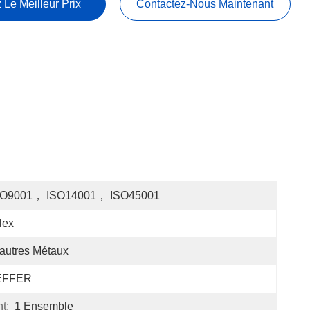
 Le Meilleur Prix
Contactez-Nous Maintenant
SO9001， ISO14001， ISO45001
lex
autres Métaux
EFFER
t:
1 Ensemble