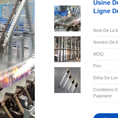
Usine D
Ligne De
Nom De La M
Numéro De M
MOQ:
Prix:
Délai De Livr
Conditions D
Paiement: