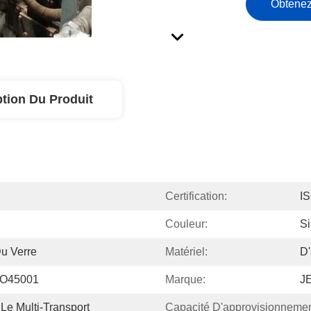
Obtenez
ption Du Produit
Certification:
I
Couleur:
Si
u Verre
Matériel:
D'
SO45001
Marque:
J
Le Multi-Transport
Capacité D'approvisionnemen