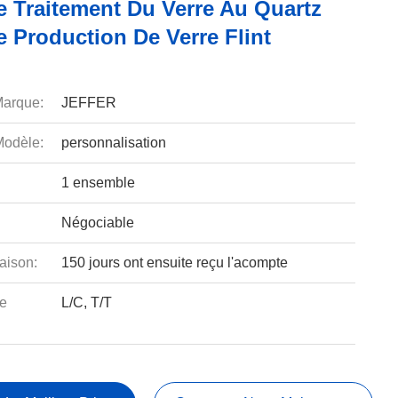
e Traitement Du Verre Au Quartz
 Production De Verre Flint
arque:
JEFFER
odèle:
personnalisation
1 ensemble
Négociable
aison:
150 jours ont ensuite reçu l'acompte
e
L/C, T/T