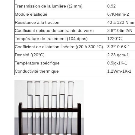
Transmission de la lumière ((2 mm)
0.92
Module élastique
67KNmm-2
Résistance à la traction
40 à 120 Nm
Coefficient optique de contrainte du verre
3.8*106m2/N
Température de traitement (104 dpas)
1220°C
Coefficient de dilatation linéaire ((20 à 300 °C)
3.3*10-6K-1
Densité ((20°C)
2.23 gcm-1
Température spécifique
0.9jg-1K-1
Conductivité thermique
1.2Wm-1K-1