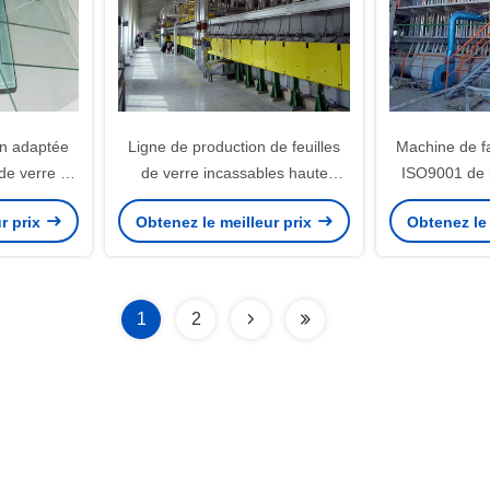
on adaptée
Ligne de production de feuilles
Machine de fa
 de verre de
de verre incassables haute
ISO9001 de b
brication de
performance
capacité de p
r prix
Obtenez le meilleur prix
Obtenez le 
e 380V
1
2