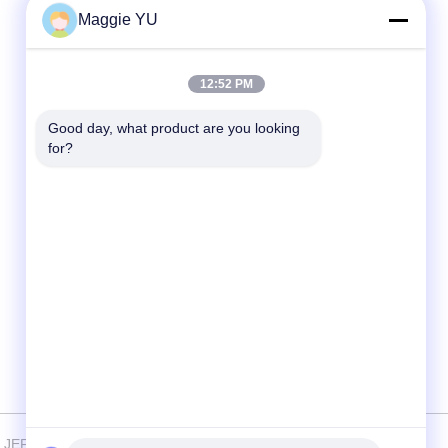
Maggie YU
Contact rapide
12:52 PM
Téléphone
+86-23-6775-9464
Good day, what product are you looking 
for?
E-mail
linwyu@jeffer.com.cn
Adresse
4FL, B3 Saturn Builing, route d'étoile de no.
98, nouvelle zone du nord, Chongqing, Chine
6 JEFFER Engineering and Technology Co.,Ltd . Tous droits