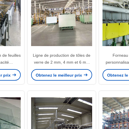
 de feuilles
Ligne de production de tôles de
Forneau à
acité
verre de 2 mm, 4 mm et 6 mm
personnalisa
 production
pour l'industrie du verre
production de 
r prix
Obtenez le meilleur prix
Obtenez le 
e lisses
l'indus