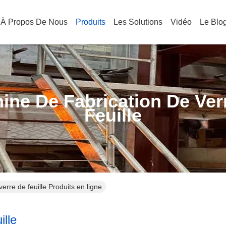
À Propos De Nous
Produits
Les Solutions
Vidéo
Le Blo
ine De Fabrication De Ver
Feuille
erre de feuille Produits en ligne
ille