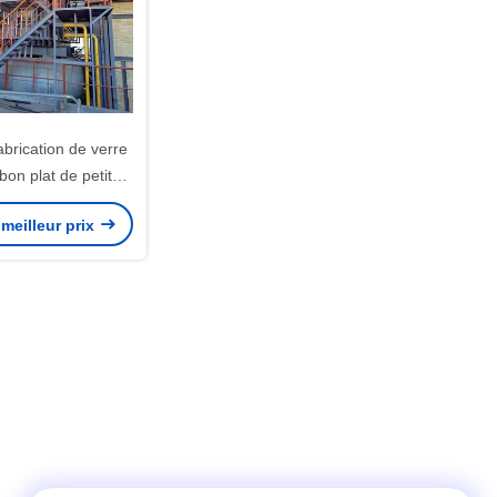
brication de verre
on plat de petite
lanéité antirouille
meilleur prix