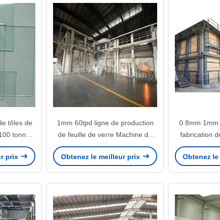
de tôles de
1mm 60tpd ligne de production
0.8mm 1mm 
100 tonnes
de feuille de verre Machine de
fabrication d
ction
fabrication de feuille de verre
380V avec une
r prix
Obtenez le meilleur prix
Obtenez le 
transparente