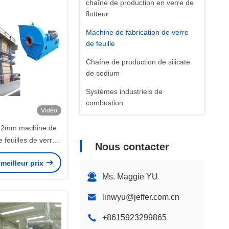
chaîne de production en verre de
flotteur
Machine de fabrication de verre
de feuille
Chaîne de production de silicate
de sodium
Systèmes industriels de
combustion
Vidéo
Solutions d'organisation des
2mm machine de
usines
e feuilles de verre
Nous contacter
Ligne de production de verres
 solution complète
pour table
meilleur prix
Ms. Maggie YU
Ligne de production de béton
cellulaire autoclavé
linwyu@jeffer.com.cn
Usine de laminoir d'acier
+8615923299865