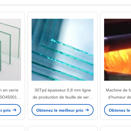
n en verre
30Tpd épaisseur 0,8 mm ligne
Machine de fa
x ISO45001
de production de feuille de verre
d'humeur de
machine de fabrication
d'ISO
r prix
Obtenez le meilleur prix
Obtenez le 