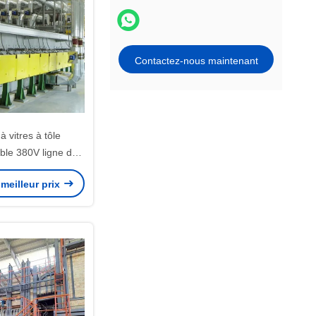
Contactez-nous maintenant
 vitres à tôle
ble 380V ligne de
tôles de verre pour
meilleur prix
trie du verre