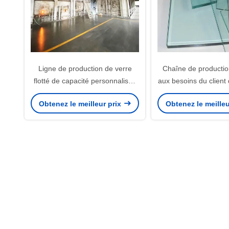
Ligne de production de verre
Chaîne de producti
flotté de capacité personnalisée
aux besoins du client
380V Machine de fabrication de
feuille machine de fa
Obtenez le meilleur prix
Obtenez le meilleu
verre flotté
verre de feuill