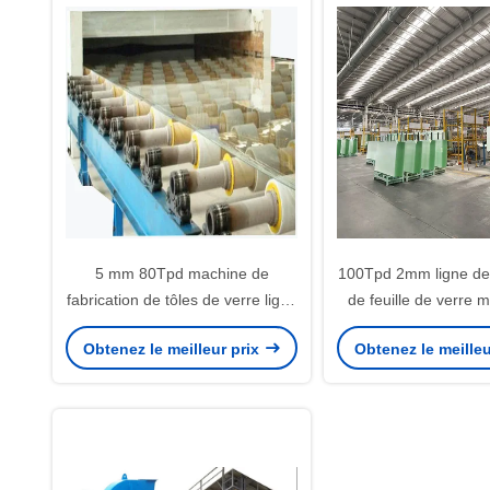
5 mm 80Tpd machine de
100Tpd 2mm ligne de
fabrication de tôles de verre ligne
de feuille de verre 
de production de tôles de verre
fabrication de feuill
Obtenez le meilleur prix
Obtenez le meilleu
pour la construction de fenêtres
transparent