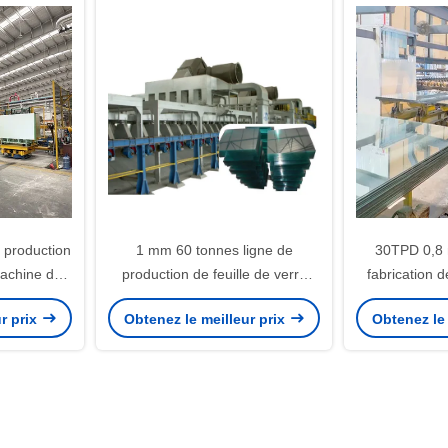
 production
1 mm 60 tonnes ligne de
30TPD 0,8
machine de
production de feuille de verre
fabrication d
e de verre
transparent
380V ligne 
r prix
Obtenez le meilleur prix
Obtenez le 
e
feuill