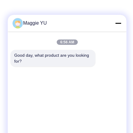
Maggie YU
Contact rapide
6:56 AM
Téléphone
+86-23-6775-9464
Good day, what product are you looking 
for?
E-mail
linwyu@jeffer.com.cn
Adresse
4FL, B3 Saturn Builing, route d'étoile de no.
98, nouvelle zone du nord, Chongqing, Chine