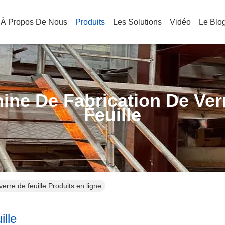
À Propos De Nous
Produits
Les Solutions
Vidéo
Le Blo
ine De Fabrication De Ver
Feuille
erre de feuille Produits en ligne
ille