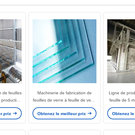
 de feuilles
Machinerie de fabrication de
Ligne de prod
 production
feuilles de verre à feuille de verre
feuille de 5 mm 3
verre
transparente de 5 mm 100 Tpd
de fabrication
r prix
Obtenez le meilleur prix
Obtenez le 
pour