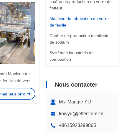
chaîne de production en verre de
flotteur
Machine de fabrication de verre
de feuille
Chaîne de production de silicate
de sodium
Systèmes industriels de
combustion
Solutions d'organisation des
 mm Machine de
usines
e feuilles de verre
Nous contacter
Ligne de production de verres
de production de
pour table
meilleur prix
es de verre
Ms. Maggie YU
Ligne de production de béton
cellulaire autoclavé
linwyu@jeffer.com.cn
Usine de laminoir d'acier
+8615923299865