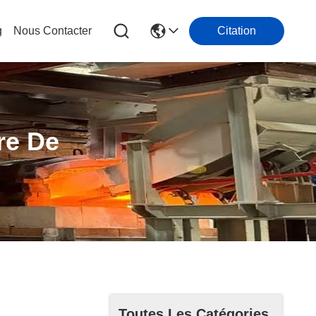
g
Nous Contacter
Citation
re De
Toutes Les Catégories