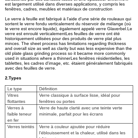
est largement utilisé dans diverses applications, y compris les
fenêtres, cadres, meubles et matériaux de construction
Le verre à feuille est fabriqué à l'aide d'une série de rouleaux qui
sortent le verre fondu verticalement du réservoir de mélange (où
le verre est encore liquide), également appelé verre Glaverbel.Le
verre est enroulé verticalementLes feuilles de verre ont été
historiquement utilisées pour des produits de verre plat plus
minces. The sheet process has limitations regarding thickness
and overall size as well as clarity but was less expensive than the
old plate glass grinding process so it became more commonly
used in situations where a thinnerLes fenêtres résidentielles, les
tablettes, les cadres d'image, etc. étaient généralement fabriqués
avec des feuilles de verre.
2.Types
Le type
Définition
Vitres
Verre classique à surface lisse, idéal pour
flottantes
fenêtres ou portes
Verres à
Verre de haute clarté avec une teinte verte
faible teneur
minimale, parfait pour les écrans
en fer
Verres teintés
Verre à couleur ajoutée pour réduire
l'éblouissement et la chaleur, utilisé dans les