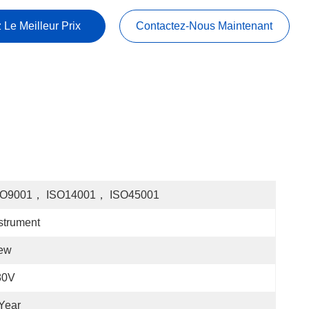
 Le Meilleur Prix
Contactez-Nous Maintenant
SO9001， ISO14001， ISO45001
strument
ew
80V
Year