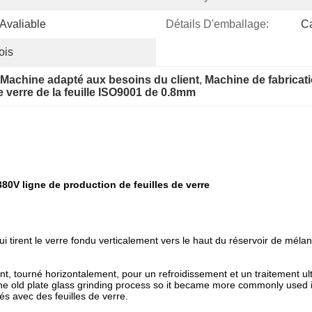
Avaliable
Détails D'emballage:
Ca
ois
 Machine adapté aux besoins du client
, 
Machine de fabricati
 verre de la feuille ISO9001 de 0.8mm
80V ligne de production de feuilles de verre
 qui tirent le verre fondu verticalement vers le haut du réservoir de mél
ent, tourné horizontalement, pour un refroidissement et un traitement ul
 the old plate glass grinding process so it became more commonly used in
és avec des feuilles de verre.