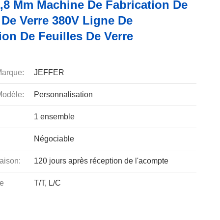
,8 Mm Machine De Fabrication De
 De Verre 380V Ligne De
on De Feuilles De Verre
arque:
JEFFER
odèle:
Personnalisation
1 ensemble
Négociable
aison:
120 jours après réception de l'acompte
e
T/T, L/C