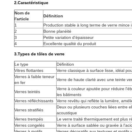
2.
Caractéristique
Nom de
Définition
l'article
1
Production stable à long terme de verre mince 
2
Bonne planéité
3
Petite variation d'épaisseur
4
Excellente qualité du produit
3.Types de tôles de verre
Le type
Définition
Vitres flottantes
Verre classique à surface lisse, idéal po
Verres à faible teneur
Verre de haute clarté avec une teinte ve
en fer
Verre à couleur ajoutée pour réduire l'éb
Verres teintés
les bâtiments
Verres réfléchissants
Verre revêtu qui reflète la lumière, amélio
Deux ou plusieurs couches liées entre elle
Verres stratifiés
acoustique
Verres trempés
Le verre traité thermiquement est plus r
Verres congelés
Verre à surface sablée ou gravée à l'acide
Verres à motifs
Verres décoratifs aux textures et motifs va