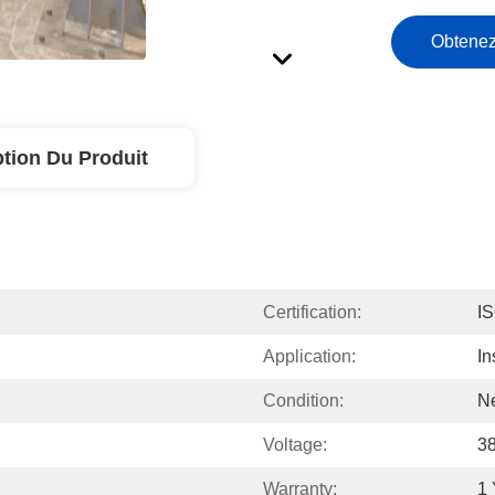
Obtenez
ption Du Produit
Certification:
I
Application:
In
Condition:
N
Voltage:
3
Warranty:
1 