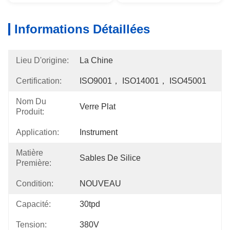
Informations Détaillées
Lieu D'origine:
La Chine
Certification:
ISO9001， ISO14001， ISO45001
Nom Du
Verre Plat
Produit:
Application:
Instrument
Matière
Sables De Silice
Première:
Condition:
NOUVEAU
Capacité:
30tpd
Tension:
380V