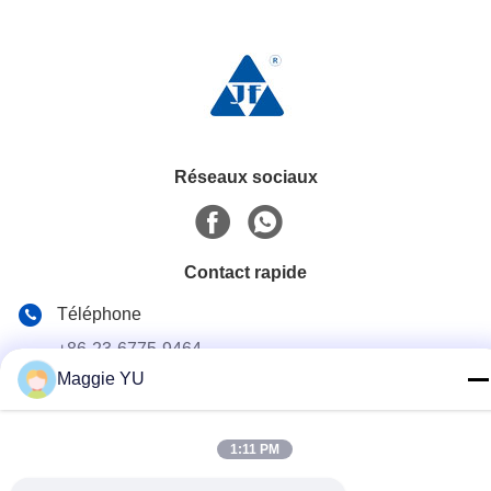
Réseaux sociaux
Contact rapide
Téléphone
+86-23-6775-9464
Maggie YU
E-mail
linwyu@jeffer.com.cn
1:11 PM
Adresse