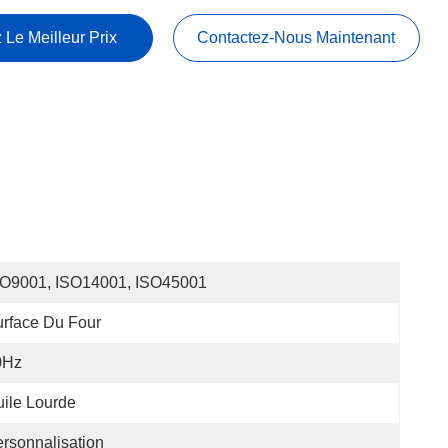
 Le Meilleur Prix
Contactez-Nous Maintenant
SO9001, ISO14001, ISO45001
rface Du Four
0Hz
ile Lourde
rsonnalisation