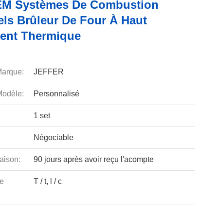
M Systèmes De Combustion
els Brûleur De Four À Haut
ent Thermique
arque:
JEFFER
odèle:
Personnalisé
1 set
Négociable
aison:
90 jours après avoir reçu l'acompte
e
T / t, l / c