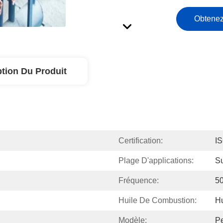
Obtenez
ption Du Produit
Certification:
I
Plage D'applications:
Su
Fréquence:
5
Huile De Combustion:
Hu
Modèle:
Pe