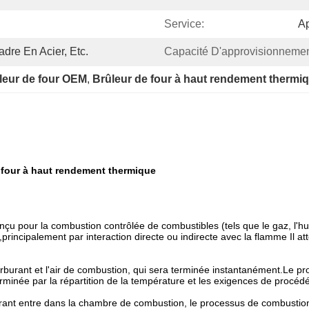
Service:
Ap
adre En Acier, Etc.
Capacité D'approvisionnemen
leur de four OEM
, 
Brûleur de four à haut rendement thermi
four à haut rendement thermique
çu pour la combustion contrôlée de combustibles (tels que le gaz, l'hui
,principalement par interaction directe ou indirecte avec la flamme Il 
arburant et l'air de combustion, qui sera terminée instantanément.Le p
inée par la répartition de la température et les exigences de procédé
urant entre dans la chambre de combustion, le processus de combustion