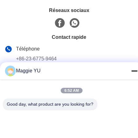
Réseaux sociaux
Contact rapide
Téléphone
+86-23-6775-9464
Maggie YU
E-mail
linwyu@jeffer.com.cn
Adresse
6:52 AM
4FL, B3 Saturn Builing, route d'étoile de no. 98, nouvelle
Good day, what product are you looking for?
zone du nord, Chongqing, Chine
Politique de confidentialité
|
Plan du site
Bonne qualité de la Chine Four en verre industriel Fournisseur. ©