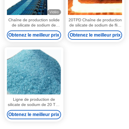
Vidéo
Chaîne de production solide
20TPD Chaîne de production
de silicate de sodium de
de silicate de sodium de flint
morceau du module 3
Processus humide à usage
Obtenez le meilleur prix
Obtenez le meilleur prix
application d'industrie
industriel
chimique
Ligne de production de
silicate de sodium de 20 Tpd
Silicate de sodium solide de
Obtenez le meilleur prix
haute qualité pour usage
industriel