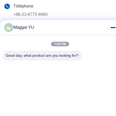
Téléphone
+86-23-6775-9464
E-mail
Maggie YU
linwyu@jeffer.com.cn
Adresse
7:05 PM
4FL, B3 Saturn Builing, route d'étoile de no. 98, nouvelle
zone du nord, Chongqing, Chine
Good day, what product are you looking for?
Politique de confidentialité
|
Plan du site
Bonne qualité de la Chine Four en verre industriel Fournisseur. ©
de Copyright 2020-2026 JEFFER Engineering and Technology
Co.,Ltd . Tous droits réservés.