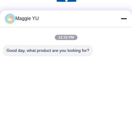
Réseaux sociaux
Maggie YU
12:32 PM
Contact rapide
Good day, what product are you looking for?
Téléphone
+86-23-6775-9464
E-mail
linwyu@jeffer.com.cn
Adresse
4FL, B3 Saturn Builing, route d'étoile de no. 98, nouvelle
zone du nord, Chongqing, Chine
Politique de confidentialité
|
Plan du site