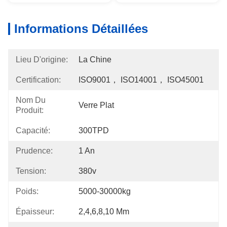
Informations Détaillées
Lieu D'origine:
La Chine
Certification:
ISO9001， ISO14001， ISO45001
Nom Du
Verre Plat
Produit:
Capacité:
300TPD
Prudence:
1 An
Tension:
380v
Poids:
5000-30000kg
Épaisseur:
2,4,6,8,10 Mm