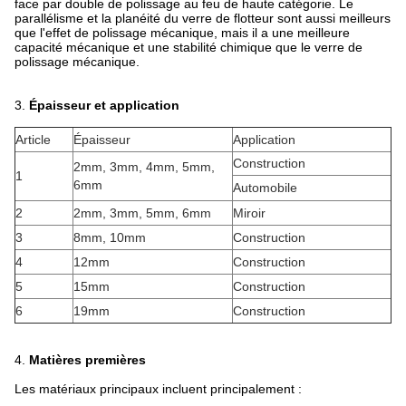
face par double de polissage au feu de haute catégorie. Le
parallélisme et la planéité du verre de flotteur sont aussi meilleurs
que l'effet de polissage mécanique, mais il a une meilleure
capacité mécanique et une stabilité chimique que le verre de
polissage mécanique.
3.
Épaisseur et application
Article
Épaisseur
Application
Construction
2mm, 3mm, 4mm, 5mm,
1
6mm
Automobile
2
2mm, 3mm, 5mm, 6mm
Miroir
3
8mm, 10mm
Construction
4
12mm
Construction
5
15mm
Construction
6
19mm
Construction
4.
Matières premières
Les matériaux principaux incluent principalement :