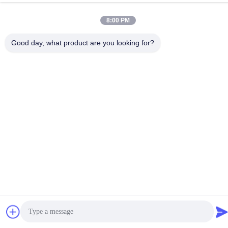
4FL, B3 Saturn Builing, route d'étoile de no. 98, nouvelle
zone du nord, Chongqing, Chine
8:00 PM
Good day, what product are you looking for?
Politique de confidentialité
|
Plan du site
Bonne qualité de la Chine Four en verre industriel Fournisseur. ©
de Copyright 2020-2026 JEFFER Engineering and Technology
Co.,Ltd . Tous droits réservés.