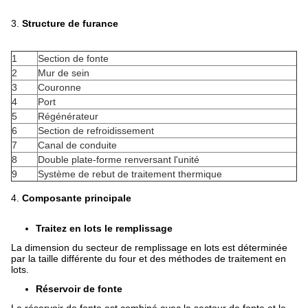
3.
Structure de furance
1
Section de fonte
2
Mur de sein
3
Couronne
4
Port
5
Régénérateur
6
Section de refroidissement
7
Canal de conduite
8
Double plate-forme renversant l'unité
9
Système de rebut de traitement thermique
4.
Composante principale
Traitez en lots le remplissage
La dimension du secteur de remplissage en lots est déterminée
par la taille différente du four et des méthodes de traitement en
lots.
Réservoir de fonte
Le réservoir de fonte est combiné avec le secteur de fonte et le