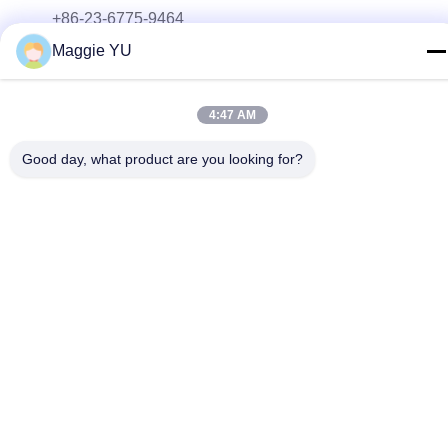
+86-23-6775-9464
Maggie YU
E-mail
linwyu@jeffer.com.cn
4:47 AM
Adresse
4FL, B3 Saturn Builing, route d'étoile de no. 98, nouvelle
Good day, what product are you looking for?
zone du nord, Chongqing, Chine
Politique de confidentialité
|
Plan du site
Bonne qualité de la Chine Four en verre industriel Fournisseur. ©
de Copyright 2020-2026 JEFFER Engineering and Technology
Co.,Ltd . Tous droits réservés.