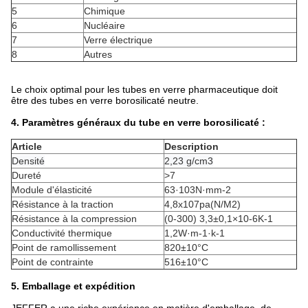
5
Chimique
6
Nucléaire
7
Verre électrique
8
Autres
Le choix optimal pour les tubes en verre pharmaceutique doit
être des tubes en verre borosilicaté neutre.
4. Paramètres généraux du tube en verre borosilicaté :
Article
Description
Densité
2,23 g/cm3
Dureté
>7
Module d'élasticité
63·103N·mm-2
Résistance à la traction
4,8x107pa(N/M2)
Résistance à la compression
(0-300) 3,3±0,1×10-6K-1
Conductivité thermique
1,2W·m-1·k-1
Point de ramollissement
820±10°C
Point de contrainte
516±10°C
5. Emballage et expédition