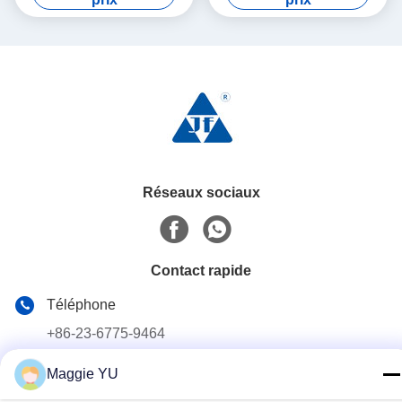
Réseaux sociaux
Contact rapide
Téléphone
+86-23-6775-9464
E-mail
Maggie YU
linwyu@jeffer.com.cn