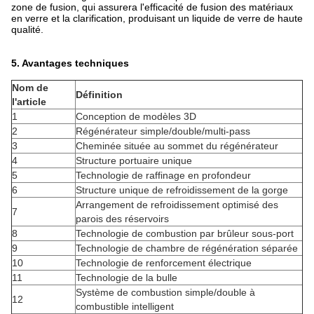
zone de fusion, qui assurera l'efficacité de fusion des matériaux
en verre et la clarification, produisant un liquide de verre de haute
qualité.
5. Avantages techniques
Nom de
Définition
l'article
1
Conception de modèles 3D
2
Régénérateur simple/double/multi-pass
3
Cheminée située au sommet du régénérateur
4
Structure portuaire unique
5
Technologie de raffinage en profondeur
6
Structure unique de refroidissement de la gorge
Arrangement de refroidissement optimisé des
7
parois des réservoirs
8
Technologie de combustion par brûleur sous-port
9
Technologie de chambre de régénération séparée
10
Technologie de renforcement électrique
11
Technologie de la bulle
Système de combustion simple/double à
12
combustible intelligent