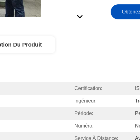
Obtenez
ption Du Produit
Certification:
I
Ingénieur:
Tr
Période:
Pe
Numéro:
N
Service À Distance:
Av