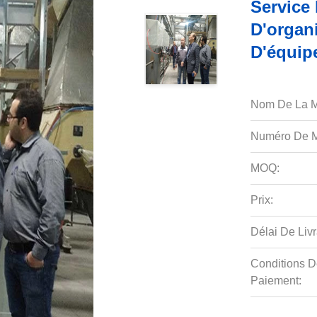
Service 
D'organi
D'équip
Nom De La M
Numéro De M
MOQ:
Prix:
Délai De Livr
Conditions D
Paiement: