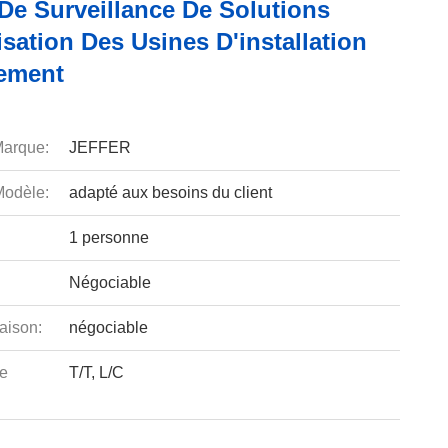
De Surveillance De Solutions
sation Des Usines D'installation
ement
arque:
JEFFER
odèle:
adapté aux besoins du client
1 personne
Négociable
aison:
négociable
e
T/T, L/C