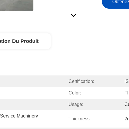
Obtenez
ption Du Produit
Certification:
I
Color:
Fl
Usage:
Cu
 Service Machinery 
Thickness:
2