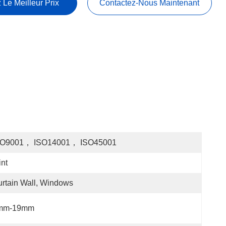
 Le Meilleur Prix
Contactez-Nous Maintenant
SO9001， ISO14001， ISO45001
int
rtain Wall, Windows
mm-19mm