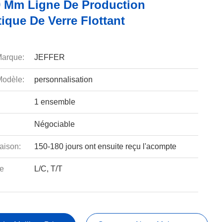
 Mm Ligne De Production
ique De Verre Flottant
arque:
JEFFER
odèle:
personnalisation
1 ensemble
Négociable
aison:
150-180 jours ont ensuite reçu l'acompte
e
L/C, T/T