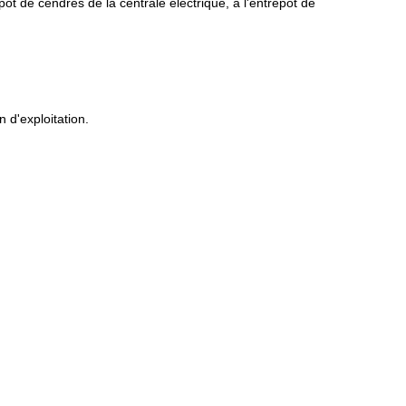
ôt de cendres de la centrale électrique, à l'entrepôt de
 d'exploitation.