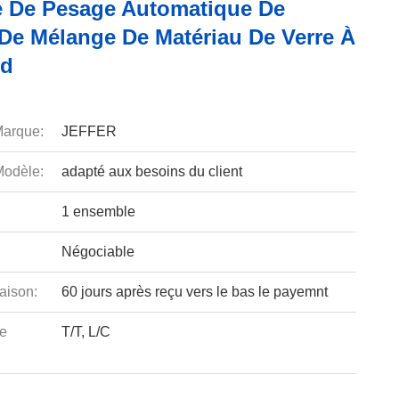
 De Pesage Automatique De
 De Mélange De Matériau De Verre À
pd
arque:
JEFFER
odèle:
adapté aux besoins du client
1 ensemble
Négociable
aison:
60 jours après reçu vers le bas le payemnt
e
T/T, L/C