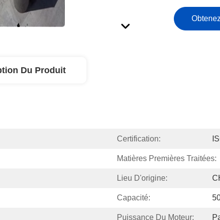
Obtenez
ption Du Produit
Certification:
I
Matières Premières Traitées:
Lieu D'origine:
C
Capacité:
50
Puissance Du Moteur:
P