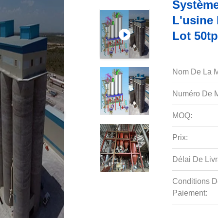
Système
L'usine
Lot 50t
Nom De La M
Numéro De M
MOQ:
Prix:
Délai De Livr
Conditions D
Paiement: