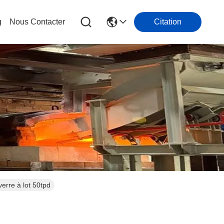
g
Nous Contacter
Citation
erre à lot 50tpd