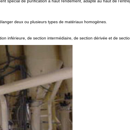
nt spécial de purification à haut rendement, adapté au haut de l'entrep
élanger deux ou plusieurs types de matériaux homogènes.
on inférieure, de section intermédiaire, de section dérivée et de section