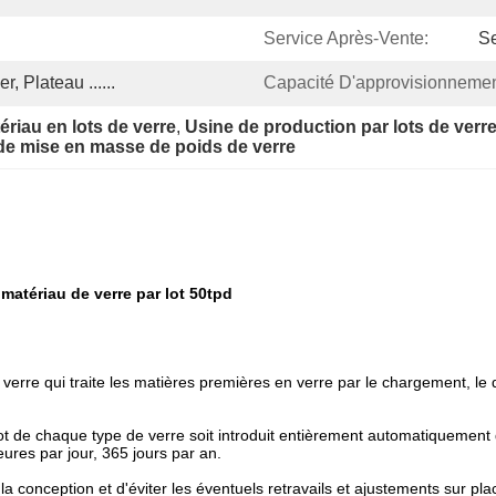
Service Après-Vente:
Se
, Plateau ......
Capacité D'approvisionnemen
riau en lots de verre
, 
Usine de production par lots de verre 
 de mise en masse de poids de verre
atériau de verre par lot 50tpd
e verre qui traite les matières premières en verre par le chargement, l
lot de chaque type de verre soit introduit entièrement automatiquement
ures par jour, 365 jours par an.
la conception et d'éviter les éventuels retravails et ajustements sur p