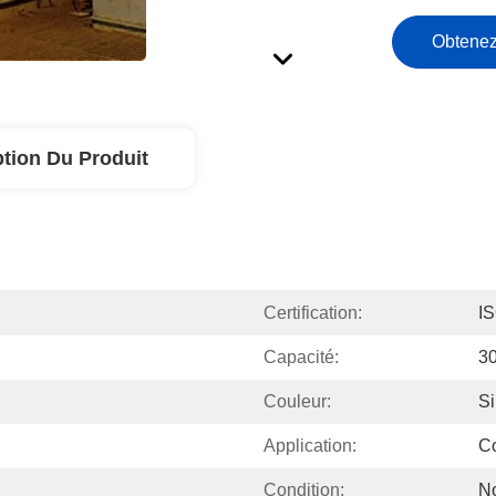
Obtenez
ption Du Produit
Certification:
I
Capacité:
3
Couleur:
Si
S
Application:
Co
Condition:
N