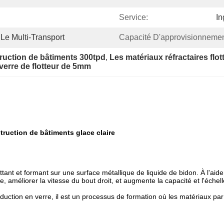
Service:
In
Le Multi-Transport
Capacité D'approvisionnemen
truction de bâtiments 300tpd
, 
Les matériaux réfractaires flott
verre de flotteur de 5mm
truction de bâtiments glace claire
ottant et formant sur une surface métallique de liquide de bidon. À l'aid
re, améliorer la vitesse du bout droit, et augmente la capacité et l'échel
oduction en verre, il est un processus de formation où les matériaux par