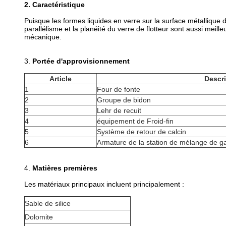
2.
Caractéristique
Puisque les formes liquides en verre sur la surface métallique d
parallélisme et la planéité du verre de flotteur sont aussi meil
mécanique.
3.
Portée d'approvisionnement
Article
Descr
1
Four de fonte
2
Groupe de bidon
3
Lehr de recuit
4
équipement de Froid-fin
5
Système de retour de calcin
6
Armature de la station de mélange de g
4.
Matières premières
Les matériaux principaux incluent principalement :
Sable de silice
Dolomite