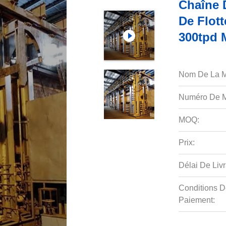
Chaîne 
De Flot
300tpd 
Nom De La M
Numéro De M
MOQ:
Prix:
Délai De Livr
Conditions D
Paiement: