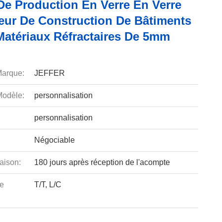
De Production En Verre En Verre
teur De Construction De Bâtiments
Matériaux Réfractaires De 5mm
arque:
JEFFER
odèle:
personnalisation
personnalisation
Négociable
aison:
180 jours après réception de l'acompte
e
T/T, L/C