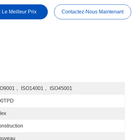
 Le Meilleur Prix
Contactez-Nous Maintenant
SO9001， ISO14001， ISO45001
00TPD
lex
nstruction
ouveau