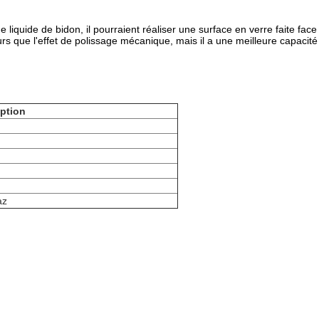
e liquide de bidon, il pourraient réaliser une surface en verre faite fa
leurs que l'effet de polissage mécanique, mais il a une meilleure capaci
iption
az