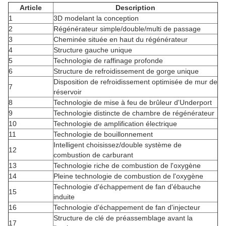
Article
Description
1
3D modelant la conception
2
Régénérateur simple/double/multi de passage
3
Cheminée située en haut du régénérateur
4
Structure gauche unique
5
Technologie de raffinage profonde
6
Structure de refroidissement de gorge unique
Disposition de refroidissement optimisée de mur de
7
réservoir
8
Technologie de mise à feu de brûleur d'Underport
9
Technologie distincte de chambre de régénérateur
10
Technologie de amplification électrique
11
Technologie de bouillonnement
Intelligent choisissez/double système de
12
combustion de carburant
13
Technologie riche de combustion de l'oxygène
14
Pleine technologie de combustion de l'oxygène
Technologie d'échappement de fan d'ébauche
15
induite
16
Technologie d'échappement de fan d'injecteur
Structure de clé de préassemblage avant la
17