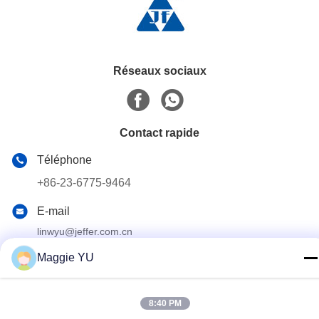
Réseaux sociaux
Contact rapide
Téléphone
+86-23-6775-9464
E-mail
linwyu@jeffer.com.cn
Adresse
Maggie YU
4FL, B3 Saturn Builing, route d'étoile de no. 98, nouvelle
zone du nord, Chongqing, Chine
8:40 PM