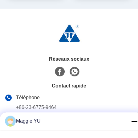
Réseaux sociaux
Contact rapide
Téléphone
+86-23-6775-9464
E-mail
Maggie YU
linwyu@jeffer.com.cn