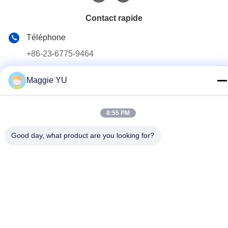
Contact rapide
Téléphone
+86-23-6775-9464
E-mail
Maggie YU
linwyu@jeffer.com.cn
Adresse
8:55 PM
4FL, B3 Saturn Builing, route d'étoile de no. 98, nouvelle
zone du nord, Chongqing, Chine
Good day, what product are you looking for?
Politique de confidentialité
|
Plan du site
Bonne qualité de la Chine Four en verre industriel Fournisseur. ©
de Copyright 2020-2026 JEFFER Engineering and Technology
Co.,Ltd . Tous droits réservés.