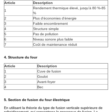
Article
Description
Rendement thermique élevé, jusqu'à 80 %-85
1
%
2
Plus d'économies d'énergie
3
Faible encombrement
4
Structure simple
5
Pas de pollution
6
Niveau sonore plus faible
7
Coût de maintenance réduit
4. Structure du four
Article
Description
1
Cuve de fusion
2
Goulot
3
Avant-foyer
4
Bec
5. Section de fusion du four électrique
En utilisant la théorie du type de fusion verticale supérieure de
refroidissement, qui concentrera le processus de fusion. La