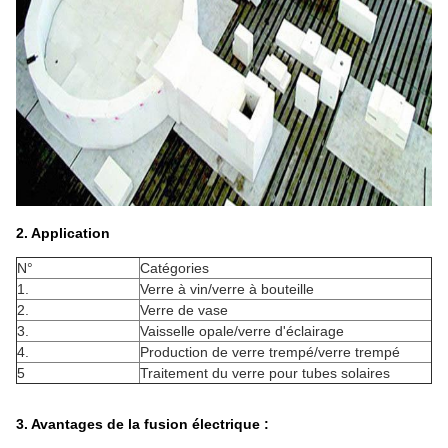
2. Application
N°
Catégories
1.
Verre à vin/verre à bouteille
2.
Verre de vase
3.
Vaisselle opale/verre d'éclairage
4.
Production de verre trempé/verre trempé
5
Traitement du verre pour tubes solaires
3. Avantages de la fusion électrique :