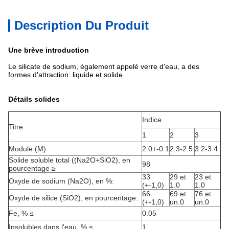
Description Du Produit
Une brève introduction
Le silicate de sodium, également appelé verre d'eau, a des
formes d'attraction: liquide et solide.
Détails solides
Indice
Titre
1
2
3
Module (M)
2.0+-0.1
2.3-2.5
3.2-3.4
Solide soluble total ((Na2O+SiO2), en
98
pourcentage ≥
33
29 et
23 et
Oxyde de sodium (Na2O), en %:
(+-1,0)
1.0
1.0
66
69 et
76 et
Oxyde de silice (SiO2), en pourcentage:
(+-1,0)
un.0
un.0
Fe, % ≤
0.05
Insolubles dans l'eau, % ≤
1