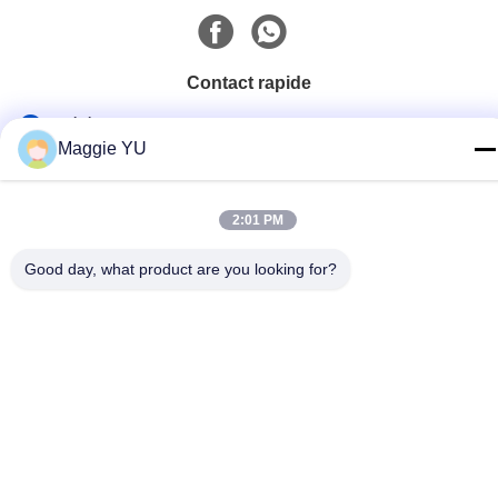
Contact rapide
Téléphone
Maggie YU
+86-23-6775-9464
E-mail
2:01 PM
linwyu@jeffer.com.cn
Good day, what product are you looking for?
Adresse
4FL, B3 Saturn Builing, route d'étoile de no. 98, nouvelle
zone du nord, Chongqing, Chine
Politique de confidentialité
|
Plan du site
Bonne qualité de la Chine Four en verre industriel Fournisseur. ©
de Copyright 2020-2026 JEFFER Engineering and Technology
Co.,Ltd . Tous droits réservés.