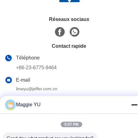
Réseaux sociaux
Contact rapide
Téléphone
+86-23-6775-9464
E-mail
linwyu@jeffer.com.cn
Adresse
Maggie YU
4FL, B3 Saturn Builing, route d'étoile de no. 98, nouvelle
zone du nord, Chongqing, Chine
5:07 PM
Politique de confidentialité
|
Plan du site