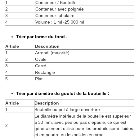
1
Conteneur / Bouteille
2
Conteneur avec poignée
3
Conteneur tubulaire
4
Volume : 1 ml~25 000 ml
Trier par forme du fond :
Article
Description
1
Arrondi (majorité)
2
Ovale
3
Carré
4
Rectangle
5
Plat
Trier par diamètre du goulot de la bouteille :
Article
Description
1
Bouteille ou pot à large ouverture
Le diamètre intérieur de la bouteille est supérieur
à 30 mm, avec peu ou pas d'épaule, ce qui est
2
généralement utilisé pour les produits semi-fluides
et en poudre ou les solides en vrac.