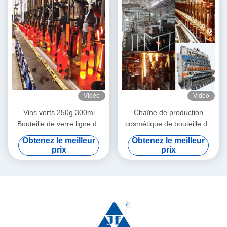
Vidéo
Vidéo
Vins verts 250g 300ml
Chaîne de production
Bouteille de verre ligne de
cosmétique de bouteille de
production de machines de
verre à bouteilles de
Obtenez le meilleur
Obtenez le meilleur
production de verre de vin
stockage couleur claire
prix
prix