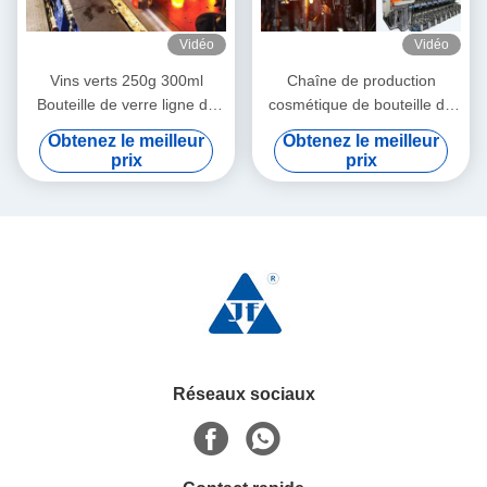
Vidéo
Vidéo
Vins verts 250g 300ml
Chaîne de production
Bouteille de verre ligne de
cosmétique de bouteille de
production de machines de
verre à bouteilles de
Obtenez le meilleur
Obtenez le meilleur
production de verre de vin
stockage couleur claire
prix
prix
Réseaux sociaux