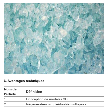
6. Avantages techniques
Nom de
Définition
l'article
1
Conception de modèles 3D
2
Régénérateur simple/double/multi-pass