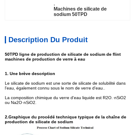
, 
Machines de silicate de 
sodium 50TPD
Description Du Produit
50TPD ligne de production de silicate de sodium de flint
machines de production de verre à eau
1. Une brève description
Le silicate de sodium est une sorte de silicate de solubilité dans
l'eau, également connu sous le nom de verre d'eau..
La composition chimique du verre d'eau liquide est R2O.
·
nSiO2
ou Na2O
·
nSiO2.
2.
Graphique du procédé technique typique de la chaîne de
production de silicate de sodium