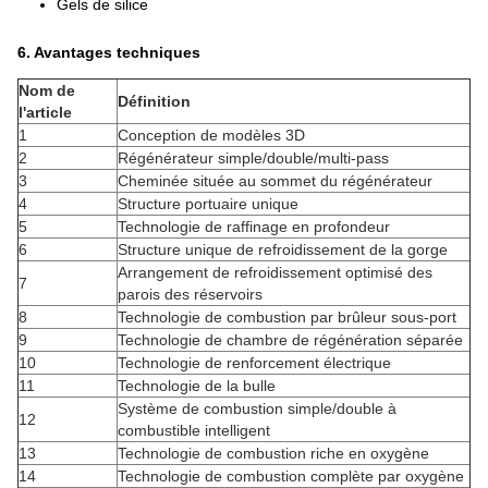
Gels de silice
6. Avantages techniques
Nom de
Définition
l'article
1
Conception de modèles 3D
2
Régénérateur simple/double/multi-pass
3
Cheminée située au sommet du régénérateur
4
Structure portuaire unique
5
Technologie de raffinage en profondeur
6
Structure unique de refroidissement de la gorge
Arrangement de refroidissement optimisé des
7
parois des réservoirs
8
Technologie de combustion par brûleur sous-port
9
Technologie de chambre de régénération séparée
10
Technologie de renforcement électrique
11
Technologie de la bulle
Système de combustion simple/double à
12
combustible intelligent
13
Technologie de combustion riche en oxygène
14
Technologie de combustion complète par oxygène