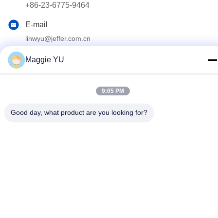
+86-23-6775-9464
E-mail
linwyu@jeffer.com.cn
Adresse
Maggie YU
4FL, B3 Saturn Builing, route d'étoile de no. 98, nouvelle
zone du nord, Chongqing, Chine
9:05 PM
Politique de confidentialité
|
Plan du site
Good day, what product are you looking for?
Bonne qualité de la Chine Four en verre industriel Fournisseur. ©
de Copyright 2020-2026 JEFFER Engineering and Technology
Co.,Ltd . Tous droits réservés.