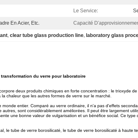
Le Service:
Se
dre En Acier, Etc.
Capacité D'approvisionnemen
lant
, 
clear tube glass production line
, 
laboratory glass pro
 transformation du verre pour laboratoire
ncorpore deux produits chimiques en forte concentration : le trioxyde de
à la chaleur que les autres formes de verre sur le marché.
onde entier. Comparé au verre ordinaire, il n'a pas d'effets secondair
re autres, sont considérablement améliorées. Il peut être largement util
t présente une bonne valeur de vulgarisation et un bénéfice social. Ce t
le tube de verre borosilicaté, le tube de verre borosilicaté à haute ten