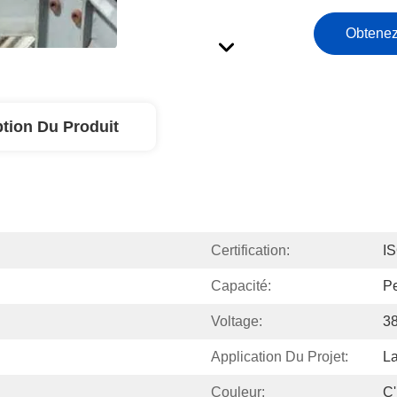
Obtenez
ption Du Produit
Certification:
I
Capacité:
Pe
Voltage:
3
Application Du Projet:
La
Couleur:
C'