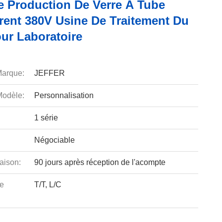
e Production De Verre À Tube
rent 380V Usine De Traitement Du
our Laboratoire
arque:
JEFFER
odèle:
Personnalisation
1 série
Négociable
aison:
90 jours après réception de l'acompte
e
T/T, L/C