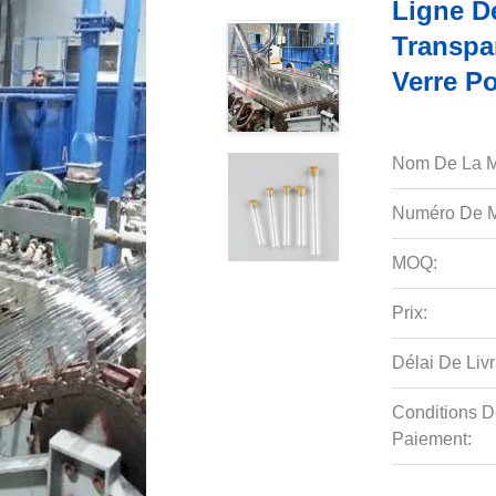
Ligne D
Transpa
Verre P
Nom De La M
Numéro De M
MOQ:
Prix:
Délai De Livr
Conditions D
Paiement: