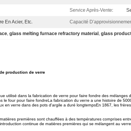
Service Après-Vente:
Se
e En Acier, Etc.
Capacité D'approvisionnemen
nace
, 
glass melting furnace refractory material
, 
glass product
 de production de verre
que utilisé dans la fabrication de verre pour faire fondre des mélange
s le four pour faire fondreLa fabrication du verre a une histoire de 5000
x en verre dans des pots d'argile a duré longtempsEn 1867, les frère
s matières premières sont chauffées à des températures comprises entr
ntroduction continue de matières premières qui se mélangent au verre fo