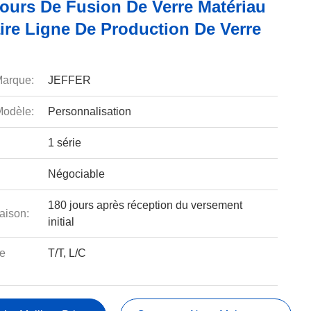
ours De Fusion De Verre Matériau
ire Ligne De Production De Verre
arque:
JEFFER
odèle:
Personnalisation
1 série
Négociable
180 jours après réception du versement
aison:
initial
e
T/T, L/C