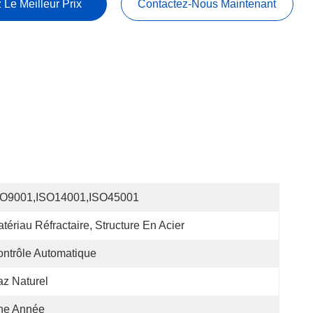
 Le Meilleur Prix
Contactez-Nous Maintenant
SO9001,ISO14001,ISO45001
tériau Réfractaire, Structure En Acier
ntrôle Automatique
z Naturel
ne Année