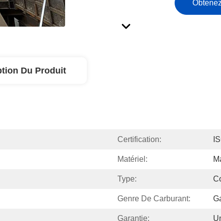
Obtenez
ption Du Produit
Certification:
I
Matériel:
Ma
Type:
Co
Genre De Carburant:
Ga
Garantie:
U