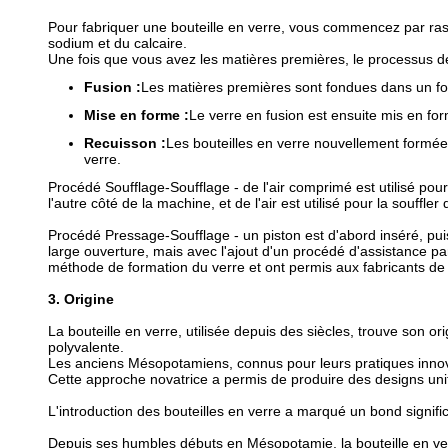
Pour fabriquer une bouteille en verre, vous commencez par r
sodium et du calcaire.
Une fois que vous avez les matières premières, le processus de
Fusion :
Les matières premières sont fondues dans un fo
Mise en forme :
Le verre en fusion est ensuite mis en fo
Recuisson :
Les bouteilles en verre nouvellement formée
verre.
Procédé Soufflage-Soufflage - de l'air comprimé est utilisé pou
l'autre côté de la machine, et de l'air est utilisé pour la souffle
Procédé Pressage-Soufflage - un piston est d'abord inséré, puis
large ouverture, mais avec l'ajout d'un procédé d'assistance par 
méthode de formation du verre et ont permis aux fabricants de «
3. Origine
La bouteille en verre, utilisée depuis des siècles, trouve son 
polyvalente.
Les anciens Mésopotamiens, connus pour leurs pratiques innovant
Cette approche novatrice a permis de produire des designs unif
L'introduction des bouteilles en verre a marqué un bond signifi
Depuis ses humbles débuts en Mésopotamie, la bouteille en ver