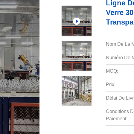
Ligne D
Verre 3
Transpa
Nom De La M
Numéro De M
MOQ:
Prix:
Délai De Livr
Conditions D
Paiement: