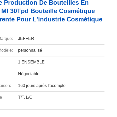
e Production De Bouteilles En
0 Ml 30Tpd Bouteille Cosmétique
rente Pour L'industrie Cosmétique
arque:
JEFFER
odèle:
personnalisé
1 ENSEMBLE
Négociable
aison:
160 jours après l'acompte
e
T/T, L/C