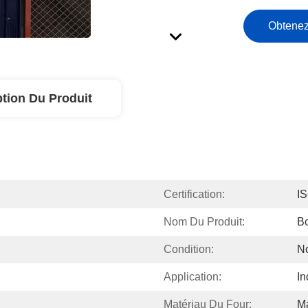
Obtenez
ption Du Produit
Certification:
I
Nom Du Produit:
Bo
Condition:
N
Application:
In
Matériau Du Four:
Ma