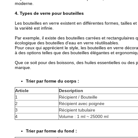
moderne.
4. Types de verre pour bouteilles
Les bouteilles en verre existent en différentes formes, tailles
la variété est infinie.
Par exemple, il existe des bouteilles carrées et rectangulaires 
écologique des bouteilles d'eau en verre réutilisables.
Pour ceux qui apprécient le style, les bouteilles en verre décor
à des options telles que des bouteilles élégantes et ergonomique
Que ce soit pour des boissons, des huiles essentielles ou des pr
marque.
Trier par forme du corps :
Article
Description
1
Récipient / Bouteille
2
Récipient avec poignée
3
Récipient tubulaire
4
Volume : 1 ml ~ 25000 ml
Trier par forme du fond :