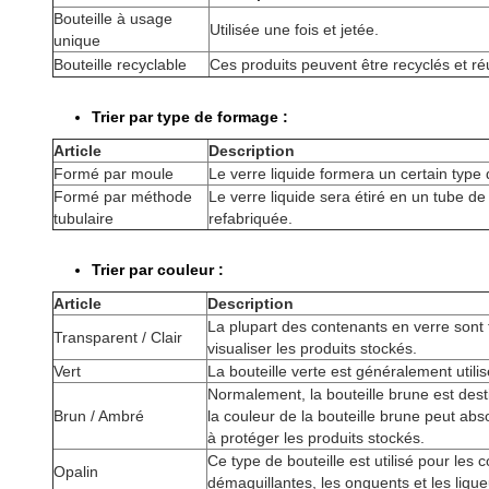
Bouteille à usage
Utilisée une fois et jetée.
unique
Bouteille recyclable
Ces produits peuvent être recyclés et réut
Trier par type de formage :
Article
Description
Formé par moule
Le verre liquide formera un certain type 
Formé par méthode
Le verre liquide sera étiré en un tube de
tubulaire
refabriquée.
Trier par couleur :
Article
Description
La plupart des contenants en verre sont
Transparent / Clair
visualiser les produits stockés.
Vert
La bouteille verte est généralement utilis
Normalement, la bouteille brune est des
Brun / Ambré
la couleur de la bouteille brune peut abso
à protéger les produits stockés.
Ce type de bouteille est utilisé pour les
Opalin
démaquillantes, les onguents et les lique