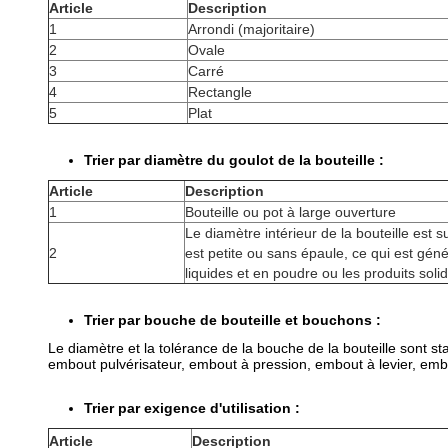
Article
Description
1
Arrondi (majoritaire)
2
Ovale
3
Carré
4
Rectangle
5
Plat
Trier par diamètre du goulot de la bouteille :
Article
Description
1
Bouteille ou pot à large ouverture
Le diamètre intérieur de la bouteille est 
2
est
petite ou sans épaule, ce qui est géné
liquides et en poudre ou les produits sol
Trier par bouche de bouteille et bouchons :
Le diamètre et la tolérance de la bouche de la bouteille sont st
embout pulvérisateur, embout à pression, embout à levier, emb
Trier par exigence d'utilisation :
Article
Description