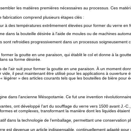
assembler les matières premières nécessaires au processus. Ces maté
 fabrication comprend plusieurs étapes clés :
ur à des températures extrêmement élevées pour former du verre en f
rme dans la bouteille désirée à l'aide de moules ou de machines automa
s sont refroidies progressivement dans un processus soigneusement cont
r former la goutte en une paraison, qui établit le col et donne à la gou
r dans sa forme désirée.
 de l'air suit pour former la goutte en une paraison. À un moment donné
vide, il peut maintenant être utilisé pour les applications à ouverture ét
 légérer » des articles courants tels que les bouteilles de bière pour 
origine dans l'ancienne Mésopotamie. Ce fut une invention révolutionnai
es, ont développé l'art du soufflage du verre vers 1500 avant J.-C., o
ormes et complexes, transformant la manière dont les liquides étaient 
catif dans la technologie de l'emballage, permettant une conservation p
re est devenue un article indispensable, continuellement adapté pour 