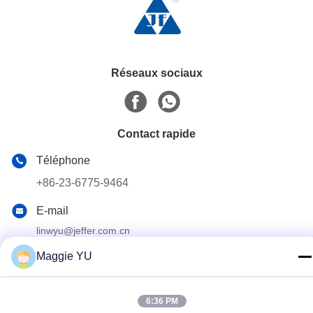
Réseaux sociaux
Contact rapide
Téléphone
+86-23-6775-9464
E-mail
linwyu@jeffer.com.cn
Adresse
Maggie YU
4FL, B3 Saturn Builing, route d'étoile de no. 98, nouvelle
zone du nord, Chongqing, Chine
6:36 PM