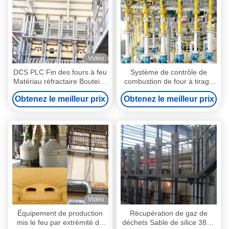
Vidéo
DCS PLC Fin des fours à feu
Système de contrôle de
Matériau réfractaire Bouteille
combustion de four à tirage
de verre
final avec mécanisme de
Obtenez le meilleur prix
Obtenez le meilleur prix
renversement à double
tablier
Vidéo
Équipement de production
Récupération de gaz de
mis le feu par extrémité de
déchets Sable de silice 380V