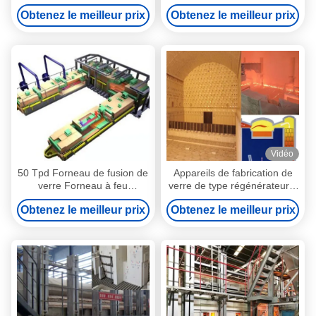
fonte adapté aux besoins du
Four à feu à bout avec
Obtenez le meilleur prix
Obtenez le meilleur prix
client en verre de four de
régénérateur
capacité
Vidéo
50 Tpd Forneau de fusion de
Appareils de fabrication de
verre Forneau à feu
verre de type régénérateur à
d'extrémité avec conception
four à feu d'extrémité,
Obtenez le meilleur prix
Obtenez le meilleur prix
avancée d'économie
capacité 60 tonnes
d'énergie