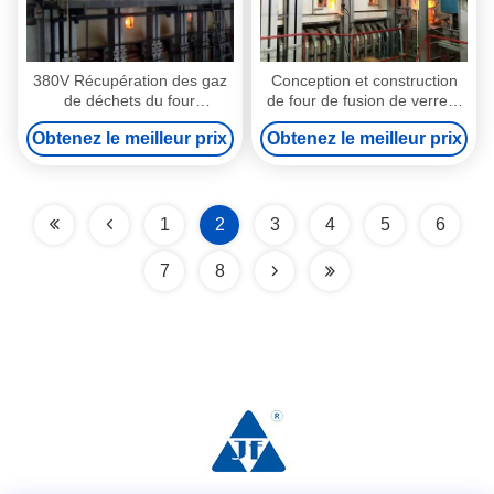
380V Récupération des gaz
Conception et construction
de déchets du four
de four de fusion de verre à
Recyclage du sable silicique
gaz à extrémité automatique
Obtenez le meilleur prix
Obtenez le meilleur prix
avec régénérateur
1
2
3
4
5
6
7
8