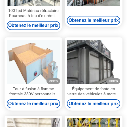
100Tpd Matériau réfractaire
Fourneau à feu d'extrémité
Obtenez le meilleur prix
Forneau de fusion de verre
Obtenez le meilleur prix
au gaz naturel
Vidéo
Vidéo
Four à fusion à flamme
Équipement de fonte en
frontale 380V personnalisé
verre des véhicules à moteur
avec système de combustion
du four mis le feu par
Obtenez le meilleur prix
Obtenez le meilleur prix
dans l'industrie du verre
extrémité 100T d'OEM
d'ODM