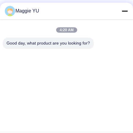
Réseaux sociaux
Maggie YU
4:20 AM
Contact rapide
Good day, what product are you looking for?
Téléphone
+86-23-6775-9464
E-mail
linwyu@jeffer.com.cn
Adresse
4FL, B3 Saturn Builing, route d'étoile de no. 98, nouvelle
zone du nord, Chongqing, Chine
Politique de confidentialité
|
Plan du site
Bonne qualité de la Chine Four en verre industriel Fournisseur. ©